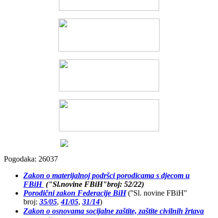
Pogodaka: 26037
Zakon o materijalnoj podršci porodicama s djecom u
FBiH
("Sl.novine FBiH"broj: 52/22)
Porodični zakon Federacije BiH
(''Sl. novine FBiH''
broj:
35/05
,
41/05
,
31/14
)
Zakon o osnovama socijalne zaštite, zaštite civilnih žrtava