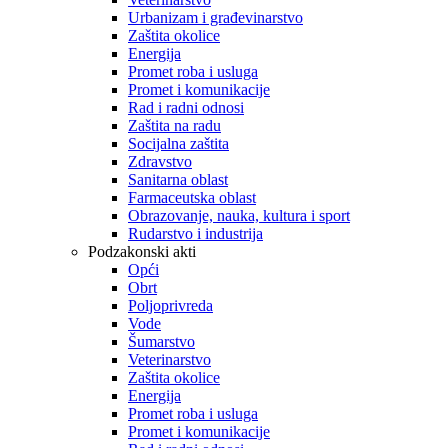
Urbanizam i građevinarstvo
Zaštita okolice
Energija
Promet roba i usluga
Promet i komunikacije
Rad i radni odnosi
Zaštita na radu
Socijalna zaštita
Zdravstvo
Sanitarna oblast
Farmaceutska oblast
Obrazovanje, nauka, kultura i sport
Rudarstvo i industrija
Podzakonski akti
Opći
Obrt
Poljoprivreda
Vode
Šumarstvo
Veterinarstvo
Zaštita okolice
Energija
Promet roba i usluga
Promet i komunikacije