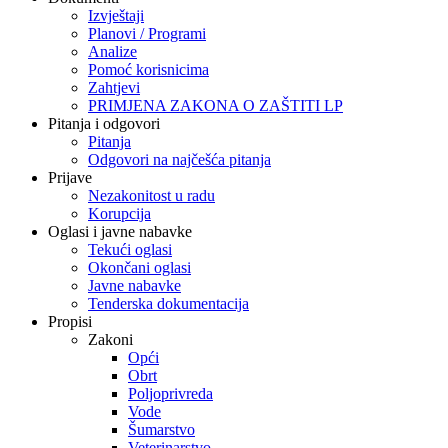
Izvještaji
Planovi / Programi
Analize
Pomoć korisnicima
Zahtjevi
PRIMJENA ZAKONA O ZAŠTITI LP
Pitanja i odgovori
Pitanja
Odgovori na najčešća pitanja
Prijave
Nezakonitost u radu
Korupcija
Oglasi i javne nabavke
Tekući oglasi
Okončani oglasi
Javne nabavke
Tenderska dokumentacija
Propisi
Zakoni
Opći
Obrt
Poljoprivreda
Vode
Šumarstvo
Veterinarstvo