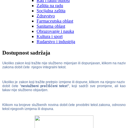
Rad i radni odnosi
Zaštita na radu
Socijalna zaštita
Zdravstvo
Farmaceutska oblast
Sanitarna oblast
Obrazovanje i nauka
Kultura i sport
Rudarstvo i industrija
Dostupnost sadržaja
Ukoliko zakon koji tražite nije službeno mijenjan ili dopunjavan, klikom na naziv
zakona dobit ćete njegov integralni tekst.
Ukoliko je zakon koji tražite pretrpio izmjene ili dopune, klikom na njegov naziv
dobit ćete ''
neslužbeni prečišćeni tekst''
, koji sadrži sve promjene, ali kao
takav nije službeno objavljen.
Klikom na brojeve službenih novina dobit ćete prvobitni tekst zakona, odnosno
tekst njegovih izmjena ili dopuna.