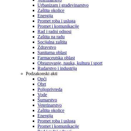
Urbanizam i građevinarstvo
Zaštita okolice
Energija
Promet roba i usluga
Promet i komunikacije
Rad i radni odnosi
Zaštita na radu
Socijalna zaštita
Zdravstvo
Sanitarna oblast
Farmaceutska oblast
Obrazovanje, nauka, kultura i sport
Rudarstvo i industrija
Podzakonski akti
Opći
Obrt
Poljoprivreda
Vode
Šumarstvo
Veterinarstvo
Zaštita okolice
Energija
Promet roba i usluga
Promet i komunikacije