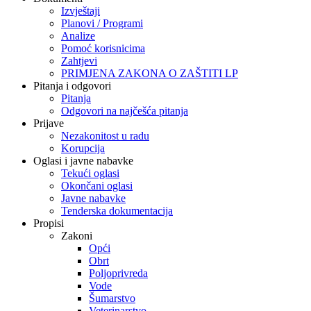
Izvještaji
Planovi / Programi
Analize
Pomoć korisnicima
Zahtjevi
PRIMJENA ZAKONA O ZAŠTITI LP
Pitanja i odgovori
Pitanja
Odgovori na najčešća pitanja
Prijave
Nezakonitost u radu
Korupcija
Oglasi i javne nabavke
Tekući oglasi
Okončani oglasi
Javne nabavke
Tenderska dokumentacija
Propisi
Zakoni
Opći
Obrt
Poljoprivreda
Vode
Šumarstvo
Veterinarstvo