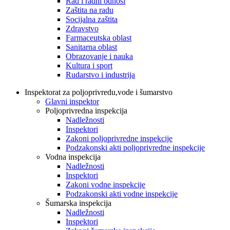
Rad i radni odnosi
Zaštita na radu
Socijalna zaštita
Zdravstvo
Farmaceutska oblast
Sanitarna oblast
Obrazovanje i nauka
Kultura i sport
Rudarstvo i industrija
Inspektorat za poljoprivredu,vode i šumarstvo
Glavni inspektor
Poljoprivredna inspekcija
Nadležnosti
Inspektori
Zakoni poljoprivredne inspekcije
Podzakonski akti poljoprivredne inspekcije
Vodna inspekcija
Nadležnosti
Inspektori
Zakoni vodne inspekcije
Podzakonski akti vodne inspekcije
Šumarska inspekcija
Nadležnosti
Inspektori