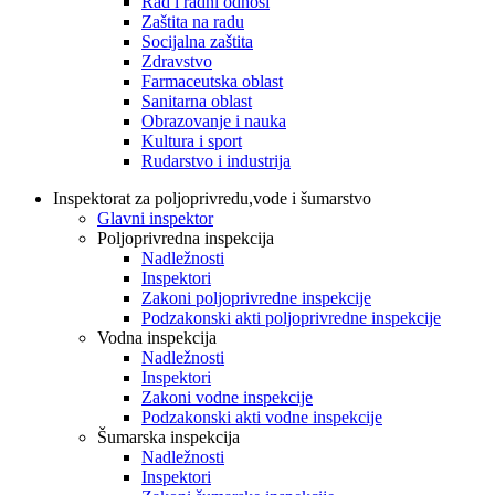
Rad i radni odnosi
Zaštita na radu
Socijalna zaštita
Zdravstvo
Farmaceutska oblast
Sanitarna oblast
Obrazovanje i nauka
Kultura i sport
Rudarstvo i industrija
Inspektorat za poljoprivredu,vode i šumarstvo
Glavni inspektor
Poljoprivredna inspekcija
Nadležnosti
Inspektori
Zakoni poljoprivredne inspekcije
Podzakonski akti poljoprivredne inspekcije
Vodna inspekcija
Nadležnosti
Inspektori
Zakoni vodne inspekcije
Podzakonski akti vodne inspekcije
Šumarska inspekcija
Nadležnosti
Inspektori