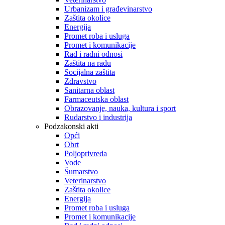
Urbanizam i građevinarstvo
Zaštita okolice
Energija
Promet roba i usluga
Promet i komunikacije
Rad i radni odnosi
Zaštita na radu
Socijalna zaštita
Zdravstvo
Sanitarna oblast
Farmaceutska oblast
Obrazovanje, nauka, kultura i sport
Rudarstvo i industrija
Podzakonski akti
Opći
Obrt
Poljoprivreda
Vode
Šumarstvo
Veterinarstvo
Zaštita okolice
Energija
Promet roba i usluga
Promet i komunikacije