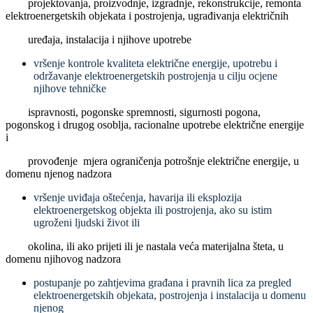
projektovanja, proizvodnje, izgradnje, rekonstrukcije, remonta
elektroenergetskih objekata i postrojenja, ugrađivanja električnih
uređaja, instalacija i njihove upotrebe
vršenje kontrole kvaliteta električne energije, upotrebu i
održavanje elektroenergetskih postrojenja u cilju ocjene
njihove tehničke
ispravnosti, pogonske spremnosti, sigurnosti pogona,
pogonskog i drugog osoblja, racionalne upotrebe električne energije
i
provođenje mjera ograničenja potrošnje električne energije, u
domenu njenog nadzora
vršenje uviđaja oštećenja, havarija ili eksplozija
elektroenergetskog objekta ili postrojenja, ako su istim
ugroženi ljudski život ili
okolina, ili ako prijeti ili je nastala veća materijalna šteta, u
domenu njihovog nadzora
postupanje po zahtjevima građana i pravnih lica za pregled
elektroenergetskih objekata, postrojenja i instalacija u domenu
njenog