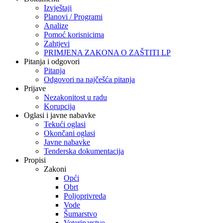
Izvještaji
Planovi / Programi
Analize
Pomoć korisnicima
Zahtjevi
PRIMJENA ZAKONA O ZAŠTITI LP
Pitanja i odgovori
Pitanja
Odgovori na najčešća pitanja
Prijave
Nezakonitost u radu
Korupcija
Oglasi i javne nabavke
Tekući oglasi
Okončani oglasi
Javne nabavke
Tenderska dokumentacija
Propisi
Zakoni
Opći
Obrt
Poljoprivreda
Vode
Šumarstvo
Veterinarstvo