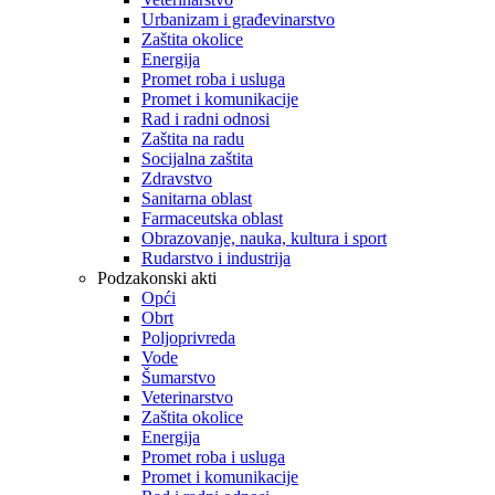
Urbanizam i građevinarstvo
Zaštita okolice
Energija
Promet roba i usluga
Promet i komunikacije
Rad i radni odnosi
Zaštita na radu
Socijalna zaštita
Zdravstvo
Sanitarna oblast
Farmaceutska oblast
Obrazovanje, nauka, kultura i sport
Rudarstvo i industrija
Podzakonski akti
Opći
Obrt
Poljoprivreda
Vode
Šumarstvo
Veterinarstvo
Zaštita okolice
Energija
Promet roba i usluga
Promet i komunikacije