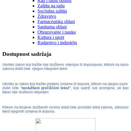
Rad i radni odnosi
Zaštita na radu
Socijalna zaštita
Zdravstvo
Farmaceutska oblast
Sanitarna oblast
Obrazovanje i nauka
Kultura i sport
Rudarstvo i industrija
Dostupnost sadržaja
Ukoliko zakon koji tražite nije službeno mijenjan ili dopunjavan, klikom na naziv
zakona dobit ćete njegov integralni tekst.
Ukoliko je zakon koji tražite pretrpio izmjene ili dopune, klikom na njegov naziv
dobit ćete ''
neslužbeni prečišćeni tekst''
, koji sadrži sve promjene, ali kao
takav nije službeno objavljen.
Klikom na brojeve službenih novina dobit ćete prvobitni tekst zakona, odnosno
tekst njegovih izmjena ili dopuna.