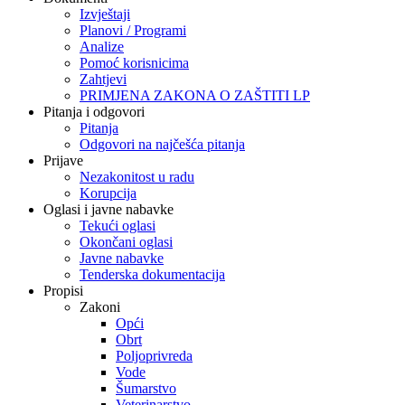
Izvještaji
Planovi / Programi
Analize
Pomoć korisnicima
Zahtjevi
PRIMJENA ZAKONA O ZAŠTITI LP
Pitanja i odgovori
Pitanja
Odgovori na najčešća pitanja
Prijave
Nezakonitost u radu
Korupcija
Oglasi i javne nabavke
Tekući oglasi
Okončani oglasi
Javne nabavke
Tenderska dokumentacija
Propisi
Zakoni
Opći
Obrt
Poljoprivreda
Vode
Šumarstvo
Veterinarstvo