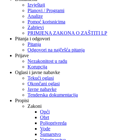
Izvještaji
Planovi / Programi
Analize
Pomoć korisnicima
Zahtjevi
PRIMJENA ZAKONA O ZAŠTITI LP
Pitanja i odgovori
Pitanja
Odgovori na najčešća pitanja
Prijave
Nezakonitost u radu
Korupcija
Oglasi i javne nabavke
Tekući oglasi
Okončani oglasi
Javne nabavke
Tenderska dokumentacija
Propisi
Zakoni
Opći
Obrt
Poljoprivreda
Vode
Šumarstvo
Veterinarstvo