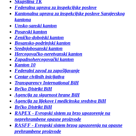
Skupština TK
Federalna uprava za inspekcijske poslove
Kantonalna uprava za inspekcijske poslove Sarajevskog
kantona
Unsko-sanski kanton
Posavski kanton
Zeničko-dobojski kanton
Bosansko-podrinjski kanton
Srednjobosanski kanton
Hercegovačko-neretvanski kanton
Zapadnohercegovački kanton
Kanton 10
Federalni zavod za zapošljavanje
Centar civilnih inicijativa
Transparency International BiH
Brčko Distrikt BiH
Agencija za sigurnost hrane BiH
Agencija za lijekove i medicinska sredstva BiH
Brčko Distrikt BiH
RAPEX - Evropski sistem za brzo upozorenje na
neprehrambene opasne proizvode
RASFF - Evropski sistem brzog upozorenja na opasne
prehrambene proizvode