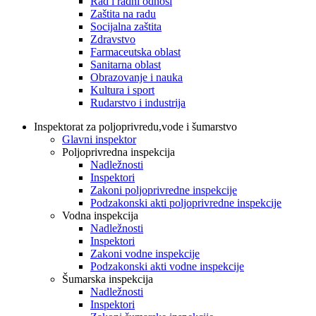
Rad i radni odnosi
Zaštita na radu
Socijalna zaštita
Zdravstvo
Farmaceutska oblast
Sanitarna oblast
Obrazovanje i nauka
Kultura i sport
Rudarstvo i industrija
Inspektorat za poljoprivredu,vode i šumarstvo
Glavni inspektor
Poljoprivredna inspekcija
Nadležnosti
Inspektori
Zakoni poljoprivredne inspekcije
Podzakonski akti poljoprivredne inspekcije
Vodna inspekcija
Nadležnosti
Inspektori
Zakoni vodne inspekcije
Podzakonski akti vodne inspekcije
Šumarska inspekcija
Nadležnosti
Inspektori