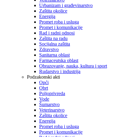
Urbanizam i građevinarstvo
Zaštita okolice
Energija
Promet roba i usluga
Promet i komunikacije
Rad i radni odnosi
Zaštita na radu
Socijalna zaštita
Zdravstvo
Sanitarna oblast
Farmaceutska oblast
Obrazovanje, nauka, kultura i sport
Rudarstvo i industrija
Podzakonski akti
Opći
Obrt
Poljoprivreda
Vode
Šumarstvo
Veterinarstvo
Zaštita okolice
Energija
Promet roba i usluga
Promet i komunikacije