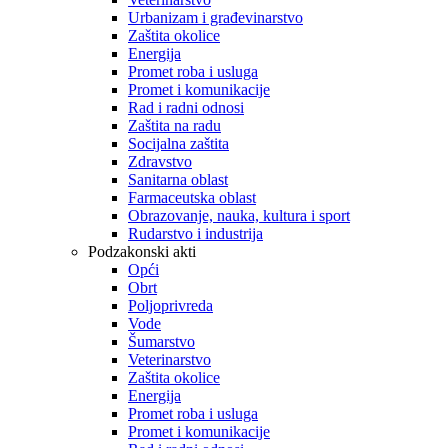
Urbanizam i građevinarstvo
Zaštita okolice
Energija
Promet roba i usluga
Promet i komunikacije
Rad i radni odnosi
Zaštita na radu
Socijalna zaštita
Zdravstvo
Sanitarna oblast
Farmaceutska oblast
Obrazovanje, nauka, kultura i sport
Rudarstvo i industrija
Podzakonski akti
Opći
Obrt
Poljoprivreda
Vode
Šumarstvo
Veterinarstvo
Zaštita okolice
Energija
Promet roba i usluga
Promet i komunikacije