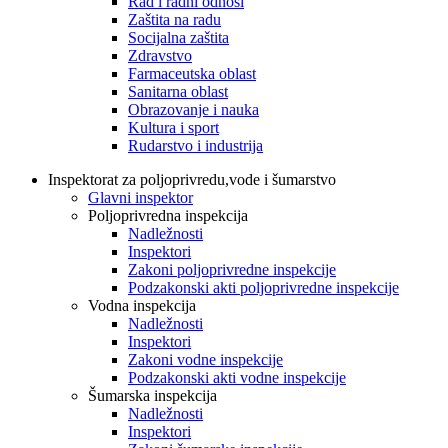
Rad i radni odnosi
Zaštita na radu
Socijalna zaštita
Zdravstvo
Farmaceutska oblast
Sanitarna oblast
Obrazovanje i nauka
Kultura i sport
Rudarstvo i industrija
Inspektorat za poljoprivredu,vode i šumarstvo
Glavni inspektor
Poljoprivredna inspekcija
Nadležnosti
Inspektori
Zakoni poljoprivredne inspekcije
Podzakonski akti poljoprivredne inspekcije
Vodna inspekcija
Nadležnosti
Inspektori
Zakoni vodne inspekcije
Podzakonski akti vodne inspekcije
Šumarska inspekcija
Nadležnosti
Inspektori