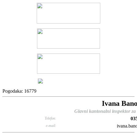
Pogodaka: 16779
Ivana Ban
Glavni kantonalni inspektor za r
03
Telefon:
ivana.ban
e-mail: