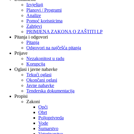
Izvještaji
Planovi / Programi
Analize
Pomoć korisnicima
Zahtjevi
PRIMJENA ZAKONA O ZAŠTITI LP
Pitanja i odgovori
Pitanja
Odgovori na najčešća pitanja
Prijave
Nezakonitost u radu
Korupcija
Oglasi i javne nabavke
Tekući oglasi
Okončani oglasi
Javne nabavke
Tenderska dokumentacija
Propisi
Zakoni
Opći
Obrt
Poljoprivreda
Vode
Šumarstvo
Veterinarstvo