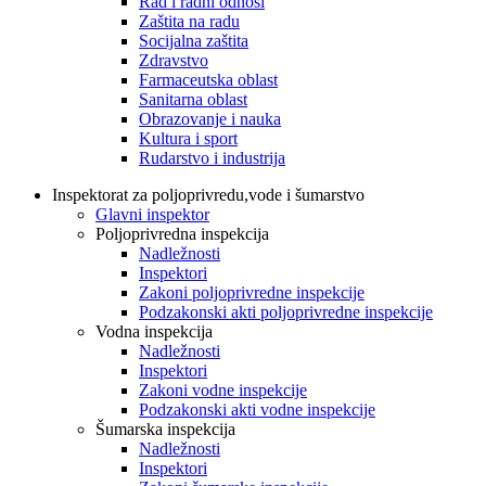
Rad i radni odnosi
Zaštita na radu
Socijalna zaštita
Zdravstvo
Farmaceutska oblast
Sanitarna oblast
Obrazovanje i nauka
Kultura i sport
Rudarstvo i industrija
Inspektorat za poljoprivredu,vode i šumarstvo
Glavni inspektor
Poljoprivredna inspekcija
Nadležnosti
Inspektori
Zakoni poljoprivredne inspekcije
Podzakonski akti poljoprivredne inspekcije
Vodna inspekcija
Nadležnosti
Inspektori
Zakoni vodne inspekcije
Podzakonski akti vodne inspekcije
Šumarska inspekcija
Nadležnosti
Inspektori