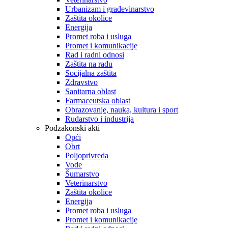
Urbanizam i građevinarstvo
Zaštita okolice
Energija
Promet roba i usluga
Promet i komunikacije
Rad i radni odnosi
Zaštita na radu
Socijalna zaštita
Zdravstvo
Sanitarna oblast
Farmaceutska oblast
Obrazovanje, nauka, kultura i sport
Rudarstvo i industrija
Podzakonski akti
Opći
Obrt
Poljoprivreda
Vode
Šumarstvo
Veterinarstvo
Zaštita okolice
Energija
Promet roba i usluga
Promet i komunikacije