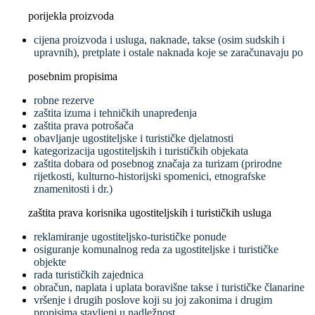
porijekla proizvoda
cijena proizvoda i usluga, naknade, takse (osim sudskih i
upravnih), pretplate i ostale naknada koje se zaračunavaju po
posebnim propisima
robne rezerve
zaštita izuma i tehničkih unapređenja
zaštita prava potrošača
obavljanje ugostiteljske i turističke djelatnosti
kategorizacija ugostiteljskih i turističkih objekata
zaštita dobara od posebnog značaja za turizam (prirodne
rijetkosti, kulturno-historijski spomenici, etnografske
znamenitosti i dr.)
zaštita prava korisnika ugostiteljskih i turističkih usluga
reklamiranje ugostiteljsko-turističke ponude
osiguranje komunalnog reda za ugostiteljske i turističke
objekte
rada turističkih zajednica
obračun, naplata i uplata boravišne takse i turističke članarine
vršenje i drugih poslove koji su joj zakonima i drugim
propisima stavljeni u nadležnost