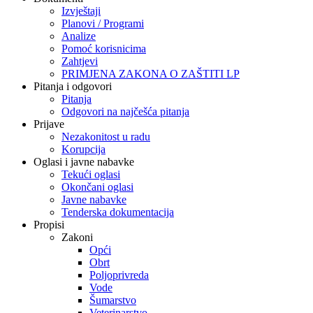
Izvještaji
Planovi / Programi
Analize
Pomoć korisnicima
Zahtjevi
PRIMJENA ZAKONA O ZAŠTITI LP
Pitanja i odgovori
Pitanja
Odgovori na najčešća pitanja
Prijave
Nezakonitost u radu
Korupcija
Oglasi i javne nabavke
Tekući oglasi
Okončani oglasi
Javne nabavke
Tenderska dokumentacija
Propisi
Zakoni
Opći
Obrt
Poljoprivreda
Vode
Šumarstvo
Veterinarstvo