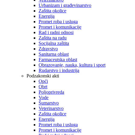
Urbanizam i građevinarstvo
Zaštita okolice
Energija
Promet roba i usluga
Promet i komunikacije
Rad i radni odnosi
Zaštita na radu
Socijalna zaštita
Zdravstvo
Sanitarna oblast
Farmaceutska oblast
Obrazovanje, nauka, kultura i sport
Rudarstvo i industrija
Podzakonski akti
Opći
Obrt
Poljoprivreda
Vode
Šumarstvo
Veterinarstvo
Zaštita okolice
Energija
Promet roba i usluga
Promet i komunikacije