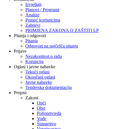
Izvještaji
Planovi / Programi
Analize
Pomoć korisnicima
Zahtjevi
PRIMJENA ZAKONA O ZAŠTITI LP
Pitanja i odgovori
Pitanja
Odgovori na najčešća pitanja
Prijave
Nezakonitost u radu
Korupcija
Oglasi i javne nabavke
Tekući oglasi
Okončani oglasi
Javne nabavke
Tenderska dokumentacija
Propisi
Zakoni
Opći
Obrt
Poljoprivreda
Vode
Šumarstvo
Veterinarstvo