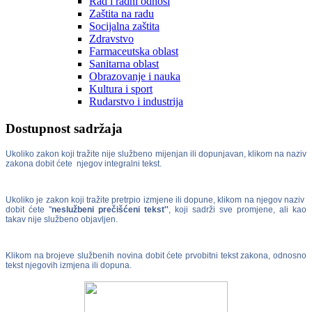
Rad i radni odnosi
Zaštita na radu
Socijalna zaštita
Zdravstvo
Farmaceutska oblast
Sanitarna oblast
Obrazovanje i nauka
Kultura i sport
Rudarstvo i industrija
Dostupnost sadržaja
Ukoliko zakon koji tražite nije službeno mijenjan ili dopunjavan, klikom na naziv
zakona dobit ćete njegov integralni tekst.
Ukoliko je zakon koji tražite pretrpio izmjene ili dopune, klikom na njegov naziv
dobit ćete ''
neslužbeni prečišćeni tekst''
, koji sadrži sve promjene, ali kao
takav nije službeno objavljen.
Klikom na brojeve službenih novina dobit ćete prvobitni tekst zakona, odnosno
tekst njegovih izmjena ili dopuna.