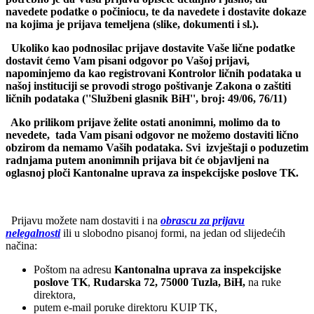
navedete podatke o počiniocu, te da navedete i dostavite dokaze
na kojima je prijava temeljena (slike, dokumenti i sl.).
Ukoliko kao podnosilac prijave dostavite Vaše lične podatke
dostavit ćemo Vam pisani odgovor po Vašoj prijavi,
napominjemo da kao registrovani Kontrolor ličnih podataka u
našoj instituciji se provodi strogo poštivanje Zakona o zaštiti
ličnih podataka
(
''Službeni glasnik BiH'', broj: 49/06, 76/11
)
Ako prilikom prijave želite ostati anonimni, molimo da to
nevedete, tada Vam pisani odgovor ne možemo dostaviti lično
obzirom da nemamo Vaših podataka. Svi izvještaji o poduzetim
radnjama putem anonimnih prijava bit će objavljeni na
oglasnoj ploči Kantonalne uprava za inspekcijske poslove TK.
Prijavu možete nam dostaviti i na
obrascu za prijavu
nelegalnosti
ili u slobodno pisanoj formi, na jedan od slijedećih
načina:
Poštom na adresu
Kantonalna uprava za inspekcijske
poslove TK
,
Rudarska 72, 75000 Tuzla, BiH,
na ruke
direktora,
putem e-mail poruke direktoru KUIP TK,