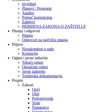
Izvještaji
Planovi / Programi
Analize
Pomoć korisnicima
Zahtjevi
PRIMJENA ZAKONA O ZAŠTITI LP
Pitanja i odgovori
Pitanja
Odgovori na najčešća pitanja
Prijave
Nezakonitost u radu
Korupcija
Oglasi i javne nabavke
Tekući oglasi
Okončani oglasi
Javne nabavke
Tenderska dokumentacija
Propisi
Zakoni
Opći
Obrt
Poljoprivreda
Vode
Šumarstvo
Veterinarstvo