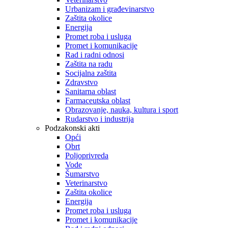
Urbanizam i građevinarstvo
Zaštita okolice
Energija
Promet roba i usluga
Promet i komunikacije
Rad i radni odnosi
Zaštita na radu
Socijalna zaštita
Zdravstvo
Sanitarna oblast
Farmaceutska oblast
Obrazovanje, nauka, kultura i sport
Rudarstvo i industrija
Podzakonski akti
Opći
Obrt
Poljoprivreda
Vode
Šumarstvo
Veterinarstvo
Zaštita okolice
Energija
Promet roba i usluga
Promet i komunikacije