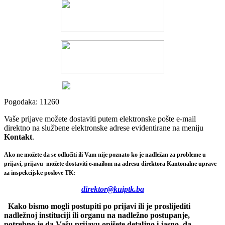
Pogodaka: 11260
Vaše prijave možete dostaviti putem elektronske pošte e-mail
direktno na službene elektronske adrese evidentirane na meniju
Kontakt
.
Ako ne možete da se odlučiti ili Vam nije poznato ko je nadležan za probleme u
prijavi, prijavu možete dostaviti e-mailom na adresu direktora Kantonalne uprave
za inspekcijske poslove TK:
direktor@kuiptk.ba
Kako bismo mogli postupiti po prijavi ili je proslijediti
nadležnoj instituciji ili organu na nadležno postupanje,
potrebno je da Vašu prijavu opišete detaljno i jasno, da