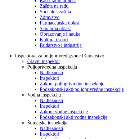
Rad i radni odnosi
Zaštita na radu
Socijalna zaštita
Zdravstvo
Farmaceutska oblast
Sanitarna oblast
Obrazovanje i nauka
Kultura i sport
Rudarstvo i industrija
Inspektorat za poljoprivredu,vode i šumarstvo
Glavni inspektor
Poljoprivredna inspekcija
Nadležnosti
Inspektori
Zakoni poljoprivredne inspekcije
Podzakonski akti poljoprivredne inspekcije
Vodna inspekcija
Nadležnosti
Inspektori
Zakoni vodne inspekcije
Podzakonski akti vodne inspekcije
Šumarska inspekcija
Nadležnosti
Inspektori