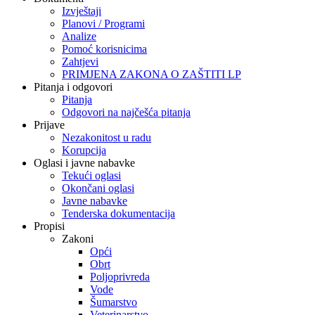
Izvještaji
Planovi / Programi
Analize
Pomoć korisnicima
Zahtjevi
PRIMJENA ZAKONA O ZAŠTITI LP
Pitanja i odgovori
Pitanja
Odgovori na najčešća pitanja
Prijave
Nezakonitost u radu
Korupcija
Oglasi i javne nabavke
Tekući oglasi
Okončani oglasi
Javne nabavke
Tenderska dokumentacija
Propisi
Zakoni
Opći
Obrt
Poljoprivreda
Vode
Šumarstvo
Veterinarstvo