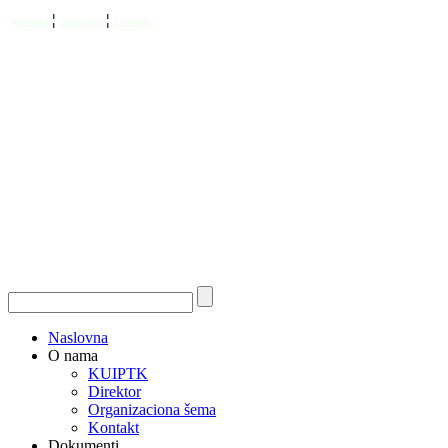
¦
¦
Kontakt
Site map
Linkovi
Naslovna
O nama
KUIPTK
Direktor
Organizaciona šema
Kontakt
Dokumenti