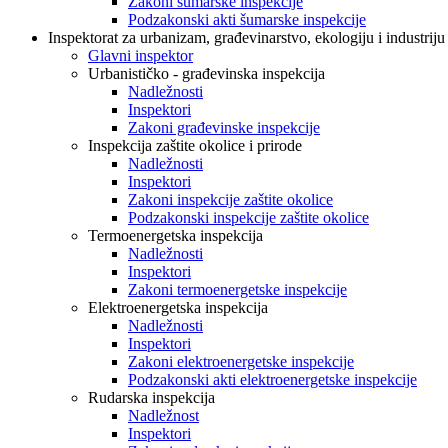
Zakoni šumarske inspekcije
Podzakonski akti šumarske inspekcije
Inspektorat za urbanizam, građevinarstvo, ekologiju i industriju
Glavni inspektor
Urbanističko - građevinska inspekcija
Nadležnosti
Inspektori
Zakoni građevinske inspekcije
Inspekcija zaštite okolice i prirode
Nadležnosti
Inspektori
Zakoni inspekcije zaštite okolice
Podzakonski inspekcije zaštite okolice
Termoenergetska inspekcija
Nadležnosti
Inspektori
Zakoni termoenergetske inspekcije
Elektroenergetska inspekcija
Nadležnosti
Inspektori
Zakoni elektroenergetske inspekcije
Podzakonski akti elektroenergetske inspekcije
Rudarska inspekcija
Nadležnost
Inspektori