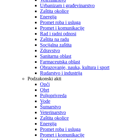
Urbanizam i građevinarstvo
Zaštita okolice
Energija
Promet roba i usluga
Promet i komunikacije
Rad i radni odnosi
Zaštita na radu
Socijalna zaštita
Zdravstvo
Sanitarna oblast
Farmaceutska oblast
Obrazovanje, nauka, kultura i sport
Rudarstvo i industrija
Podzakonski akti
Opći
Obrt
Poljoprivreda
Vode
Šumarstvo
Veterinarstvo
Zaštita okolice
Energija
Promet roba i usluga
Promet i komunikacije