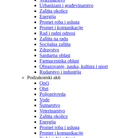
Urbanizam i građevinarstvo
Zaštita okolice
Energija
Promet roba i usluga
Promet i komunikacije
Rad i radni odnosi
Zaštita na radu
Socijalna zaštita
Zdravstvo
Sanitarna oblast
Farmaceutska oblast
Obrazovanje, nauka, kultura i sport
Rudarstvo i industrija
Podzakonski akti
Opći
Obrt
Poljoprivreda
Vode
Šumarstvo
Veterinarstvo
Zaštita okolice
Energija
Promet roba i usluga
Promet i komunikacije