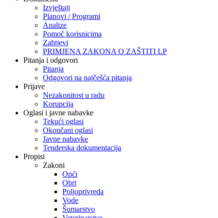
Izvještaji
Planovi / Programi
Analize
Pomoć korisnicima
Zahtjevi
PRIMJENA ZAKONA O ZAŠTITI LP
Pitanja i odgovori
Pitanja
Odgovori na najčešća pitanja
Prijave
Nezakonitost u radu
Korupcija
Oglasi i javne nabavke
Tekući oglasi
Okončani oglasi
Javne nabavke
Tenderska dokumentacija
Propisi
Zakoni
Opći
Obrt
Poljoprivreda
Vode
Šumarstvo
Veterinarstvo