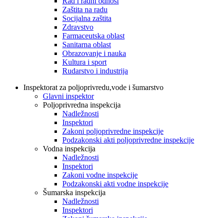
Rad i radni odnosi
Zaštita na radu
Socijalna zaštita
Zdravstvo
Farmaceutska oblast
Sanitarna oblast
Obrazovanje i nauka
Kultura i sport
Rudarstvo i industrija
Inspektorat za poljoprivredu,vode i šumarstvo
Glavni inspektor
Poljoprivredna inspekcija
Nadležnosti
Inspektori
Zakoni poljoprivredne inspekcije
Podzakonski akti poljoprivredne inspekcije
Vodna inspekcija
Nadležnosti
Inspektori
Zakoni vodne inspekcije
Podzakonski akti vodne inspekcije
Šumarska inspekcija
Nadležnosti
Inspektori