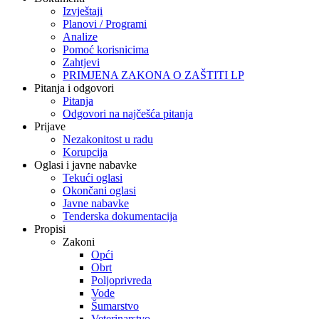
Izvještaji
Planovi / Programi
Analize
Pomoć korisnicima
Zahtjevi
PRIMJENA ZAKONA O ZAŠTITI LP
Pitanja i odgovori
Pitanja
Odgovori na najčešća pitanja
Prijave
Nezakonitost u radu
Korupcija
Oglasi i javne nabavke
Tekući oglasi
Okončani oglasi
Javne nabavke
Tenderska dokumentacija
Propisi
Zakoni
Opći
Obrt
Poljoprivreda
Vode
Šumarstvo
Veterinarstvo