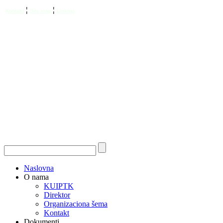
¦
¦
Kontakt
Site map
Linkovi
Naslovna
O nama
KUIPTK
Direktor
Organizaciona šema
Kontakt
Dokumenti