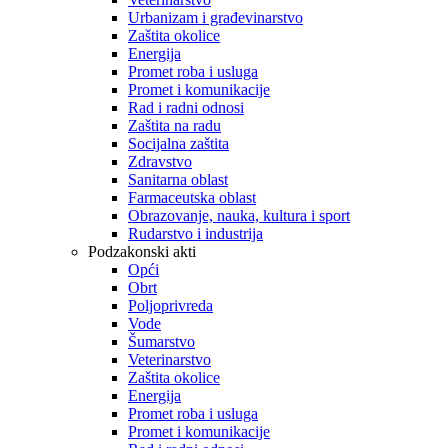
Urbanizam i građevinarstvo
Zaštita okolice
Energija
Promet roba i usluga
Promet i komunikacije
Rad i radni odnosi
Zaštita na radu
Socijalna zaštita
Zdravstvo
Sanitarna oblast
Farmaceutska oblast
Obrazovanje, nauka, kultura i sport
Rudarstvo i industrija
Podzakonski akti
Opći
Obrt
Poljoprivreda
Vode
Šumarstvo
Veterinarstvo
Zaštita okolice
Energija
Promet roba i usluga
Promet i komunikacije