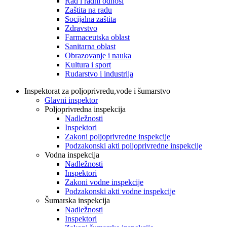
Rad i radni odnosi
Zaštita na radu
Socijalna zaštita
Zdravstvo
Farmaceutska oblast
Sanitarna oblast
Obrazovanje i nauka
Kultura i sport
Rudarstvo i industrija
Inspektorat za poljoprivredu,vode i šumarstvo
Glavni inspektor
Poljoprivredna inspekcija
Nadležnosti
Inspektori
Zakoni poljoprivredne inspekcije
Podzakonski akti poljoprivredne inspekcije
Vodna inspekcija
Nadležnosti
Inspektori
Zakoni vodne inspekcije
Podzakonski akti vodne inspekcije
Šumarska inspekcija
Nadležnosti
Inspektori