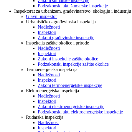
Zakoni šumarske inspekcije
Podzakonski akti šumarske inspekcije
Inspektorat za urbanizam, građevinarstvo, ekologiju i industriju
Glavni inspektor
Urbanističko - građevinska inspekcija
Nadležnosti
Inspektori
Zakoni građevinske inspekcije
Inspekcija zaštite okolice i prirode
Nadležnosti
Inspektori
Zakoni inspekcije zaštite okolice
Podzakonski inspekcije zaštite okolice
Termoenergetska inspekcija
Nadležnosti
Inspektori
Zakoni termoenergetske inspekcije
Elektroenergetska inspekcija
Nadležnosti
Inspektori
Zakoni elektroenergetske inspekcije
Podzakonski akti elektroenergetske inspekcije
Rudarska inspekcija
Nadležnost
Inspektori