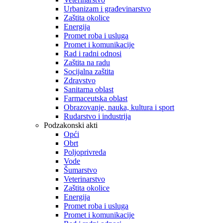
Urbanizam i građevinarstvo
Zaštita okolice
Energija
Promet roba i usluga
Promet i komunikacije
Rad i radni odnosi
Zaštita na radu
Socijalna zaštita
Zdravstvo
Sanitarna oblast
Farmaceutska oblast
Obrazovanje, nauka, kultura i sport
Rudarstvo i industrija
Podzakonski akti
Opći
Obrt
Poljoprivreda
Vode
Šumarstvo
Veterinarstvo
Zaštita okolice
Energija
Promet roba i usluga
Promet i komunikacije