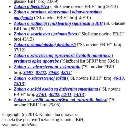
glasnik BiH'' broj 23/09)
Zakon o liječništvu
(''Službene novine FBiH'' broj 56/13)
Zakon o pravima, obavezama i odgovornostima
pacijenata
(''Sl. novine FBiH'' broj 40/10)
Zakon o radijaciji i nuklearnoj sigurnosti u BiH
(Sl. Glasnik
BiH broj 88/10)
Zakon o sestrinstvu i primateljstvu
(''Službene novine FBiH''
broj 43/13)
Zakon o stomatološkoj djelatnosti
(''Sl. novine FBIH'' broj
37/12)
Zakon o zdravstvenoj ispravnosti životnih namirnica i
predmeta opšte upotrebe
(''Službeni list SFRJ'' broj 53/91)
Zakon o zdravstvenom osiguranju
(''Sl. novine FBiH''
broj:
30/97
,
07/02
,
70/08
,
48/11
)
Zakon o zdravstvenoj zaštiti
(''Sl. novine FBiH'' broj
46/10
,
75/13
)
Zakon o zaštiti osoba sa duševnim smetnjama
(''Sl. novine
FBiH'' broj:
37/01
,
40/02
,
52/11
,
14/13
)
Zakon o zaštiti stanovništva od zaraznih bolesti
(''Sl.
novine FBiH'' broj 29/05)
Copyright (c) 2013. Kantonalna uprava za
inspekcijse poslove Tuzlanskog kanotna BiH,
sva prava pridržana