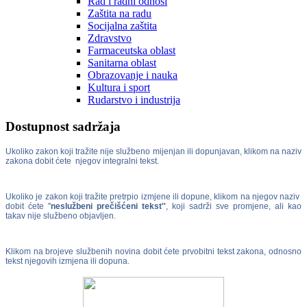
Rad i radni odnosi
Zaštita na radu
Socijalna zaštita
Zdravstvo
Farmaceutska oblast
Sanitarna oblast
Obrazovanje i nauka
Kultura i sport
Rudarstvo i industrija
Dostupnost sadržaja
Ukoliko zakon koji tražite nije službeno mijenjan ili dopunjavan, klikom na naziv
zakona dobit ćete njegov integralni tekst.
Ukoliko je zakon koji tražite pretrpio izmjene ili dopune, klikom na njegov naziv
dobit ćete ''
neslužbeni prečišćeni tekst''
, koji sadrži sve promjene, ali kao
takav nije službeno objavljen.
Klikom na brojeve službenih novina dobit ćete prvobitni tekst zakona, odnosno
tekst njegovih izmjena ili dopuna.