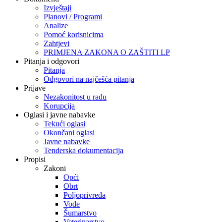
Izvještaji
Planovi / Programi
Analize
Pomoć korisnicima
Zahtjevi
PRIMJENA ZAKONA O ZAŠTITI LP
Pitanja i odgovori
Pitanja
Odgovori na najčešća pitanja
Prijave
Nezakonitost u radu
Korupcija
Oglasi i javne nabavke
Tekući oglasi
Okončani oglasi
Javne nabavke
Tenderska dokumentacija
Propisi
Zakoni
Opći
Obrt
Poljoprivreda
Vode
Šumarstvo
Veterinarstvo