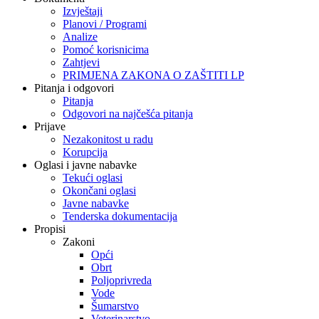
Izvještaji
Planovi / Programi
Analize
Pomoć korisnicima
Zahtjevi
PRIMJENA ZAKONA O ZAŠTITI LP
Pitanja i odgovori
Pitanja
Odgovori na najčešća pitanja
Prijave
Nezakonitost u radu
Korupcija
Oglasi i javne nabavke
Tekući oglasi
Okončani oglasi
Javne nabavke
Tenderska dokumentacija
Propisi
Zakoni
Opći
Obrt
Poljoprivreda
Vode
Šumarstvo
Veterinarstvo