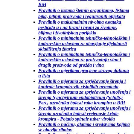
BiH
Pravilnik o listama štetnih organizama, listama
bilja, biljnih proizvoda i reguliranih objekata
Pravilnik o maksimalnim nivoima ostataka
pesticida u i na hrani i hrani za životinje,
biljnog i životinjskog porijekla
Pravilnik o minimalnim tehničko-tehnološkim i
kadrovskim uslovima za obavljanje djelatnosti
skladištenja žitarica
Pravilnik o minimalnim tehničko-tehnološkim i
kadrovskim uslovima za proizvodnju vina i
drugih proizvoda od grožđa i vina
Pravilnik o mjerilima procjene sirovog duhana
u listu
Pravilnik o mjerama za sprječavanje širenja i
kontrole krompirovih cistolikih nematoda
Pravilnik o mjerama za sprječavanje unošenja i
širenja Synchytrium endobioticum (Schilb.)
Perc, uzročnika bolesti raka krompira u BiH
Pravilnik o mjerama za sprječavanje unošenja i
širenja uzročnika bolesti vretenaste krtole
krompira - Potatio spinale tuber viroida
Pravilnik o načinu, alatima i sredstvima kojima
se obavlja ribolov