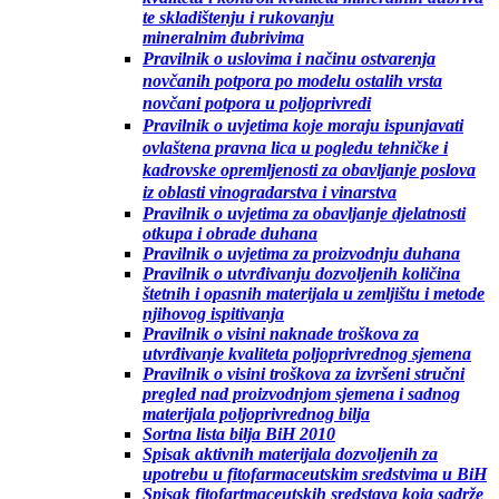
te skladištenju i rukovanju
mineralnim đubrivima
Pravilnik o uslovima i načinu ostvarenja
novčanih potpora po modelu ostalih vrsta
novčani potpora u poljoprivredi
Pravilnik o uvjetima koje moraju ispunjavati
ovlaštena pravna lica u pogledu tehničke i
kadrovske opremljenosti za obavljanje poslova
iz oblasti vinogradarstva i vinarstva
Pravilnik o uvjetima za obavljanje djelatnosti
otkupa i obrade duhana
Pravilnik o uvjetima za proizvodnju duhana
Pravilnik o utvrđivanju dozvoljenih količina
štetnih i opasnih materijala u zemljištu i metode
njihovog ispitivanja
Pravilnik o visini naknade troškova za
utvrđivanje kvaliteta poljoprivrednog sjemena
Pravilnik o visini troškova za izvršeni stručni
pregled nad proizvodnjom sjemena i sadnog
materijala poljoprivrednog bilja
Sortna lista bilja BiH 2010
Spisak aktivnih materijala dozvoljenih za
upotrebu u fitofarmaceutskim sredstvima u BiH
Spisak fitofartmaceutskih sredstava koja sadrže