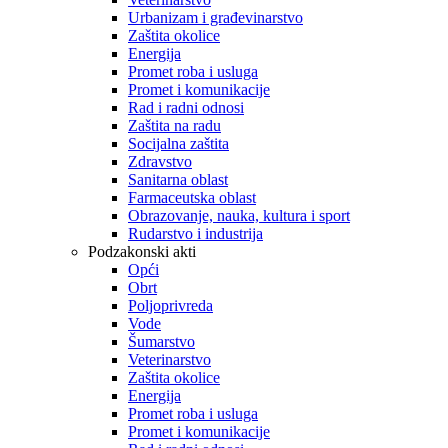
Urbanizam i građevinarstvo
Zaštita okolice
Energija
Promet roba i usluga
Promet i komunikacije
Rad i radni odnosi
Zaštita na radu
Socijalna zaštita
Zdravstvo
Sanitarna oblast
Farmaceutska oblast
Obrazovanje, nauka, kultura i sport
Rudarstvo i industrija
Podzakonski akti
Opći
Obrt
Poljoprivreda
Vode
Šumarstvo
Veterinarstvo
Zaštita okolice
Energija
Promet roba i usluga
Promet i komunikacije