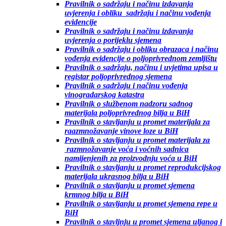
Pravilnik o sadržaju i načinu izdavanja
uvjerenja i obliku sadržaju i načinu vođenja
evidencije
Pravilnik o sadržaju i načinu izdavanja
uvjerenja o porijeklu sjemena
Pravilnik o sadržaju i obliku obrazaca i načinu
vođenja evidencije o poljoprivrednom zemljištu
Pravilnik o sadržaju, načinu i uvjetima upisa u
registar poljoprivrednog sjemena
Pravilnik o sadržaju i načinu vođenja
vinogradarskog katastra
Pravilnik o službenom nadzoru sadnog
materijala poljoprivrednog bilja u BiH
Pravilnik o stavljanju u promet materijala za
raazmnožavanje vinove loze u BiH
Pravilnik o stavljanju u promet materijala za
razmnožavanje voća i voćnih sadnica
namijenjenih za proizvodnju voća u BiH
Pravilnik o stavljanju u promet reprodukcijskog
materijala ukrasnog bilja u BiH
Pravilnik o stavljanju u promet sjemena
krmnog bilja u BiH
Pravilnik o stavljanju u promet sjemena repe u
BiH
Pravilnik o stavljnju u promet sjemena uljanog i