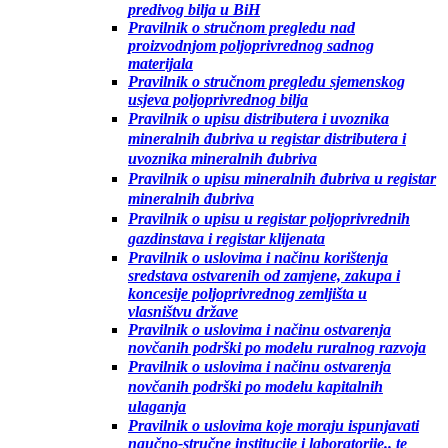
predivog bilja u BiH
Pravilnik o stručnom pregledu nad
proizvodnjom poljoprivrednog sadnog
materijala
Pravilnik o stručnom pregledu sjemenskog
usjeva poljoprivrednog bilja
Pravilnik o upisu distributera i uvoznika
mineralnih đubriva u registar distributera i
uvoznika mineralnih đubriva
Pravilnik o upisu mineralnih đubriva u registar
mineralnih đubriva
Pravilnik o upisu u registar poljoprivrednih
gazdinstava i registar klijenata
Pravilnik o uslovima i načinu korištenja
sredstava ostvarenih od zamjene, zakupa i
koncesije poljoprivrednog zemljišta u
vlasništvu države
Pravilnik o uslovima i načinu ostvarenja
novčanih podrški po modelu ruralnog razvoja
Pravilnik o uslovima i načinu ostvarenja
novčanih podrški po modelu
kapitalnih
ulaganja
Pravilnik o uslovima koje moraju ispunjavati
naučno-stručne institucije i laboratorije.. te