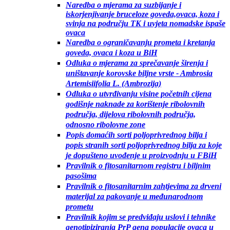
Naredba o mjerama za suzbijanje i
iskorjenjivanje bruceloze goveda,ovaca, koza i
svinja na području TK i uvjeta nomadske ispaše
ovaca
Naredba o ograničavanju prometa i kretanja
goveda, ovaca i koza u BiH
Odluka o mjerama za sprečavanje širenja i
uništavanje korovske biljne vrste - Ambrosia
Artemisiifolia L. (Ambrozija)
Odluka o utvrđivanju visine početnih cijena
godišnje naknade za korištenje ribolovnih
područja, dijelova ribolovnih područja,
odnosno ribolovne zone
Popis domaćih sorti poljoprivrednog bilja i
popis stranih sorti poljoprivrednog bilja za koje
je dopušteno uvođenje u proizvodnju u FBiH
Pravilnik o fitosanitarnom registru i biljnim
pasošima
Pravilnik o fitosanitarnim zahtjevima za drveni
materijal za pakovanje u međunarodnom
prometu
Pravilnik kojim se predviđaju uslovi i tehnike
genotipiziranja PrP gena populacije ovaca u