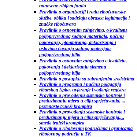
nanesene ribljem fondu
Pravilnik o organizaciji i radu ribočuvarske
službe, obliku i sadržaju obrasca legitimacije i
značke ribočuvara
Pravilnik o osnovnim zahtjevima, o kvalitetu
poljoprivrednog sadnog materijala, načinu
pakovanja, plombiranja, deklarisanja i
uslovima čuvanja sadnog materijala
poljoprivrednog bilja
Pravilnik o osnovnim zahtjevima o kvalitetu,
pakovanju i deklarisanju sjemena
poljoprivrednog bilja
Pravilnik o postupku sa zabranjenim sredstvima
Pravilnik o programu i načinu polaganja
ribarskog ispita, uvjerenje i vođenje registra
Pravilnik o provođenju sistemske kontrole i
preduzimanju mjera u cilju sprječavanja, ...
prstenaste truleži krompira
Pravilnik o provođenju sistemske kontrole i
preduzimanju mjera u cilju sprječavanja,...
smeđe truleži krompira
Pravilnik o ribolovnim područjima i granicama
ribolovnog područja u TK