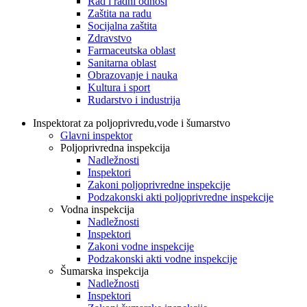
Rad i radni odnosi
Zaštita na radu
Socijalna zaštita
Zdravstvo
Farmaceutska oblast
Sanitarna oblast
Obrazovanje i nauka
Kultura i sport
Rudarstvo i industrija
Inspektorat za poljoprivredu,vode i šumarstvo
Glavni inspektor
Poljoprivredna inspekcija
Nadležnosti
Inspektori
Zakoni poljoprivredne inspekcije
Podzakonski akti poljoprivredne inspekcije
Vodna inspekcija
Nadležnosti
Inspektori
Zakoni vodne inspekcije
Podzakonski akti vodne inspekcije
Šumarska inspekcija
Nadležnosti
Inspektori