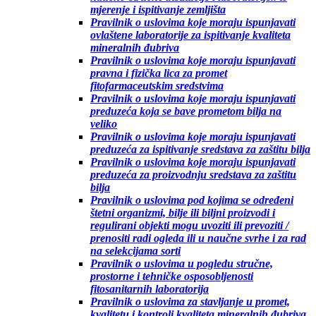
mjerenje i ispitivanje zemljišta
Pravilnik o uslovima koje moraju ispunjavati
ovlaštene laboratorije za ispitivanje kvaliteta
mineralnih đubriva
Pravilnik o uslovima koje moraju ispunjavati
pravna i fizička lica za promet
fitofarmaceutskim sredstvima
Pravilnik o uslovima koje moraju ispunjavati
preduzeća koja se bave prometom bilja na
veliko
Pravilnik o uslovima koje moraju ispunjavati
preduzeća za ispitivanje sredstava za zaštitu bilja
Pravilnik o uslovima koje moraju ispunjavati
preduzeća za proizvodnju sredstava za zaštitu
bilja
Pravilnik o uslovima pod kojima se određeni
štetni organizmi, bilje ili biljni proizvodi i
regulirani objekti mogu uvoziti ili prevoziti /
prenositi radi ogleda ili u naučne svrhe i za rad
na selekcijama sorti
Pravilnik o uslovima u pogledu stručne,
prostorne i tehničke osposobljenosti
fitosanitarnih laboratorija
Pravilnik o uslovima za stavljanje u promet,
kvalitetu i kontroli kvaliteta mineralnih đubriva