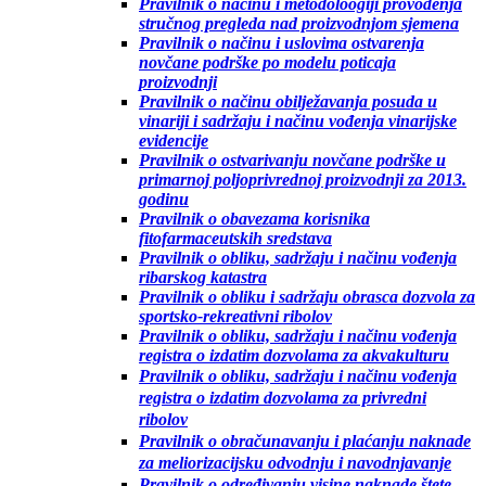
Pravilnik o načinu i metodoloogiji provođenja
stručnog pregleda nad proizvodnjom sjemena
Pravilnik o načinu i uslovima ostvarenja
novčane podrške po modelu poticaja
proizvodnji
Pravilnik o načinu obilježavanja posuda u
vinariji i sadržaju i načinu vođenja vinarijske
evidencije
Pravilnik o ostvarivanju novčane podrške u
primarnoj poljoprivrednoj proizvodnji za 2013.
godinu
Pravilnik o obavezama korisnika
fitofarmaceutskih sredstava
Pravilnik o obliku, sadržaju i načinu vođenja
ribarskog katastra
Pravilnik o obliku i sadržaju obrasca dozvola za
sportsko-rekreativni ribolov
Pravilnik o obliku, sadržaju i načinu vođenja
registra o izdatim dozvolama za akvakulturu
Pravilnik o obliku, sadržaju i načinu vođenja
registra o izdatim dozvolama za privredni
ribolov
Pravilnik o obračunavanju i plaćanju naknade
za meliorizacijsku odvodnju i navodnjavanje
Pravilnik o određivanju visine naknade štete