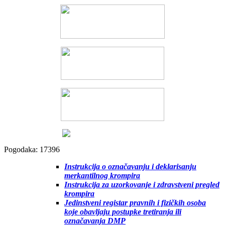
Pogodaka: 17396
Instrukcija o označavanju i deklarisanju
merkantilnog krompira
Instrukcija za uzorkovanje i zdravstveni pregled
krompira
Jedinstveni registar pravnih i fizičkih osoba
koje obavljaju postupke tretiranja ili
označavanja DMP