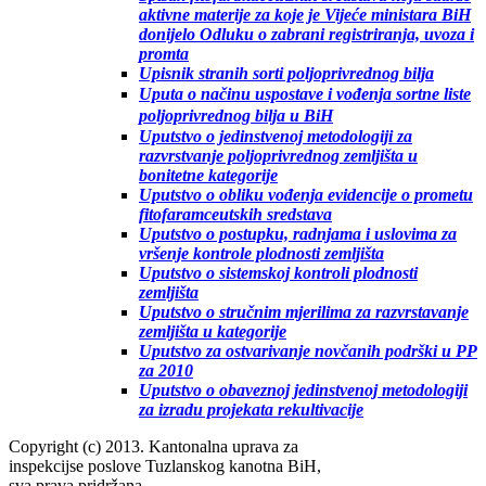
aktivne materije za koje je Vijeće ministara BiH
donijelo Odluku o zabrani registriranja, uvoza i
promta
Upisnik stranih sorti poljoprivrednog bilja
Uputa o načinu uspostave i vođenja sortne liste
poljoprivrednog bilja u BiH
Uputstvo o jedinstvenoj metodologiji za
razvrstvanje poljoprivrednog zemljišta u
bonitetne kategorije
Uputstvo o obliku vođenja evidencije o prometu
fitofaramceutskih sredstava
Uputstvo o postupku, radnjama i uslovima za
vršenje kontrole plodnosti zemljišta
Uputstvo o sistemskoj kontroli plodnosti
zemljišta
Uputstvo o stručnim mjerilima za razvrstavanje
zemljišta u kategorije
Uputstvo za ostvarivanje novčanih podrški u PP
za 2010
Uputstvo o obaveznoj jedinstvenoj metodologiji
za izradu projekata rekultivacije
Copyright (c) 2013. Kantonalna uprava za
inspekcijse poslove Tuzlanskog kanotna BiH,
sva prava pridržana