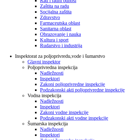
Rad i radni odnosi
Zaštita na radu
Socijalna zaštita
Zdravstvo
Farmaceutska oblast
Sanitarna oblast
Obrazovanje i nauka
Kultura i sport
Rudarstvo i industrija
Inspektorat za poljoprivredu,vode i šumarstvo
Glavni inspektor
Poljoprivredna inspekcija
Nadležnosti
Inspektori
Zakoni poljoprivredne inspekcije
Podzakonski akti poljoprivredne inspekcije
Vodna inspekcija
Nadležnosti
Inspektori
Zakoni vodne inspekcije
Podzakonski akti vodne inspekcije
Šumarska inspekcija
Nadležnosti
Inspektori