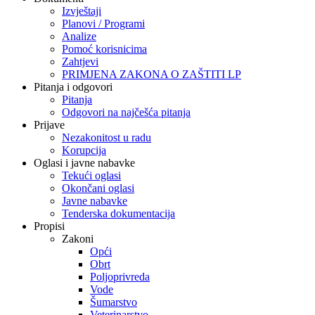
Izvještaji
Planovi / Programi
Analize
Pomoć korisnicima
Zahtjevi
PRIMJENA ZAKONA O ZAŠTITI LP
Pitanja i odgovori
Pitanja
Odgovori na najčešća pitanja
Prijave
Nezakonitost u radu
Korupcija
Oglasi i javne nabavke
Tekući oglasi
Okončani oglasi
Javne nabavke
Tenderska dokumentacija
Propisi
Zakoni
Opći
Obrt
Poljoprivreda
Vode
Šumarstvo
Veterinarstvo