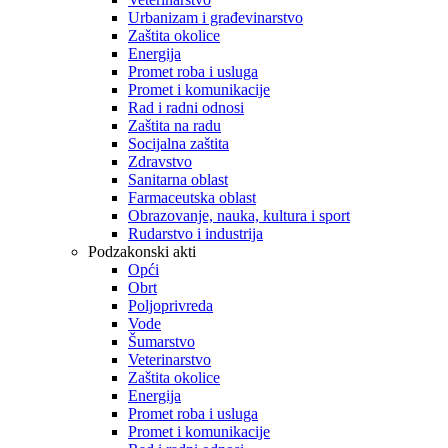
Urbanizam i građevinarstvo
Zaštita okolice
Energija
Promet roba i usluga
Promet i komunikacije
Rad i radni odnosi
Zaštita na radu
Socijalna zaštita
Zdravstvo
Sanitarna oblast
Farmaceutska oblast
Obrazovanje, nauka, kultura i sport
Rudarstvo i industrija
Podzakonski akti
Opći
Obrt
Poljoprivreda
Vode
Šumarstvo
Veterinarstvo
Zaštita okolice
Energija
Promet roba i usluga
Promet i komunikacije