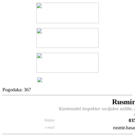
Pogodaka: 367
Rusmir
Kantonalni inspektor socijalne zaštite, z
03
Telefon:
rusmir.hasa
e-mail: